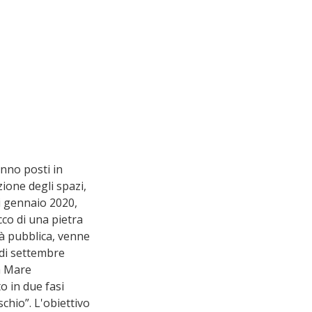
anno posti in 
zione degli spazi, 
i gennaio 2020, 
cco di una pietra 
tà pubblica, venne 
 di settembre 
a Mare 
 in due fasi 
ischio”. L'obiettivo 