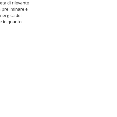
eta di rilevante 
na preliminare e 
inergica del 
e in quanto 