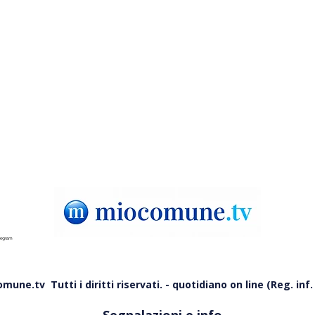
Santa Domenica Talao, anche un
Prai
motoscafo fra i rifiuti
nott
abbandonati in campagna
fino
une.tv Tutti i diritti riservati. - quotidiano on line (Reg. inf. 
Segnalazioni e info