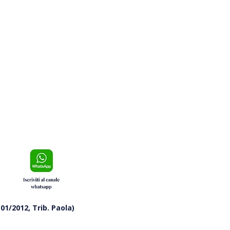
a a Mare, coprifuoco
urno per gli under 14: multe
 a 500 euro
01/2012, Trib. Paola)