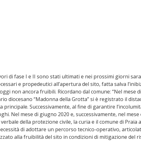
vori di fase I e II sono stati ultimati e nei prossimi giorni sar
ecessari e propedeutici all’apertura del sito, fatta salva l’inibi
 oggi non ancora fruibili. Ricordano dal comune: “Nel mese d
ario diocesano “Madonna della Grotta” si è registrato il dista
ta principale. Successivamente, al fine di garantire l’incolumi
luoghi. Nel mese di giugno 2020 e, successivamente, nel mese
 verbale della protezione civile, la curia e il comune di Praia 
cessità di adottare un percorso tecnico-operativo, articolato
alizzato alla fruibilità del sito in condizioni di mitigazione del r