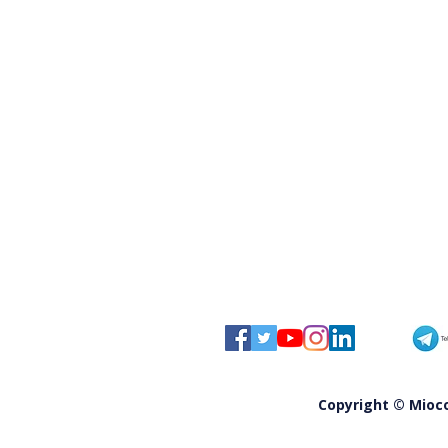
Santa Maria del Cedro, Giorgia
socia onoraria della Ginestra
Copyright © Miocom