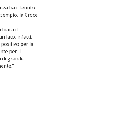
enza ha ritenuto 
 esempio, la Croce 
hiara il 
 lato, infatti, 
positivo per la 
nte per il 
i di grande 
mente.” 