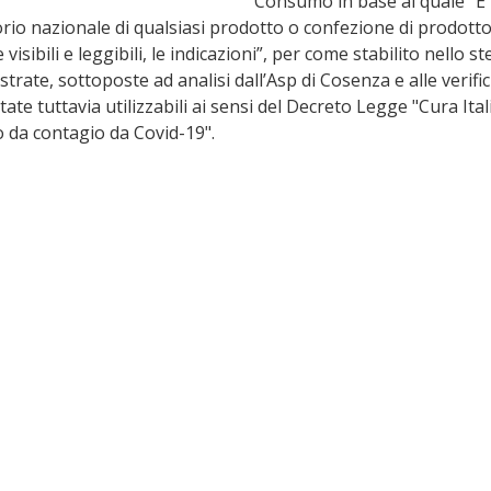
Consumo in base al quale “E’ v
rio nazionale di qualsiasi prodotto o confezione di prodotto 
isibili e leggibili, le indicazioni”, per come stabilito nello s
rate, sottoposte ad analisi dall’Asp di Cosenza e alle verific
tate tuttavia utilizzabili ai sensi del Decreto Legge "Cura Itali
o da contagio da Covid-19". 