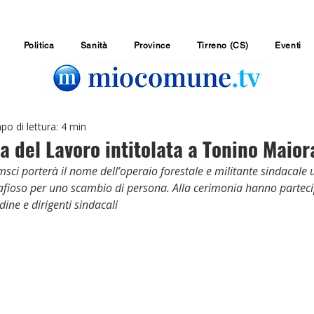
Politica
Sanità
Province
Tirreno (CS)
Eventi
o di lettura: 4 min
 del Lavoro intitolata a Tonino Maio
msci porterà il nome dell’operaio forestale e militante sindacale uc
ioso per uno scambio di persona. Alla cerimonia hanno partecip
rdine e dirigenti sindacali