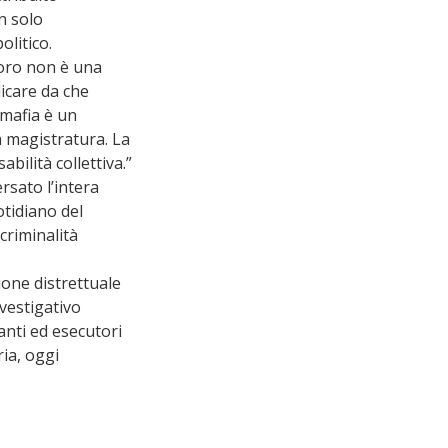
n solo 
litico.
voro non è una 
icare da che 
 mafia è un 
a magistratura. La 
bilità collettiva.”
sato l’intera 
tidiano del 
criminalità 
one distrettuale 
nvestigativo 
anti ed esecutori 
ia, oggi 