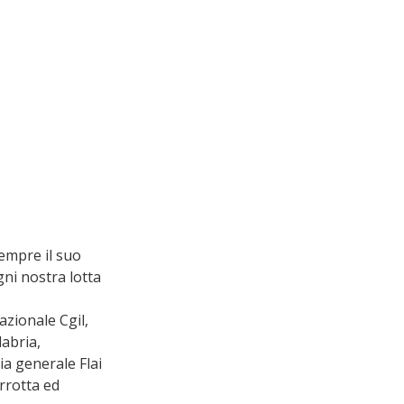
sempre il suo 
gni nostra lotta 
zionale Cgil, 
abria, 
a generale Flai 
rrotta ed 