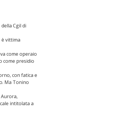
ella Cgil di 
è vittima 
neva come operaio 
ro come presidio 
rno, con fatica e 
rio. Ma Tonino 
 Aurora, 
ale intitolata a 