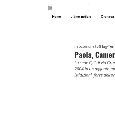
Home
ultime notizie
Cronaca
miocomune.tv
8 lug
Temp
Paola, Camera
La sede Cgil di via Gra
2004 in un agguato maf
istituzioni, forze dell’o