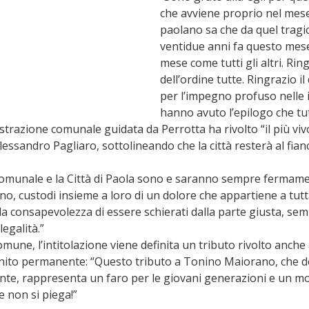
che avviene proprio nel mese 
paolano sa che da quel tragic
ventidue anni fa questo mese
mese come tutti gli altri. Ring
dell’ordine tutte. Ringrazio il
per l’impegno profuso nelle 
hanno avuto l’epilogo che tu
strazione comunale guidata da Perrotta ha rivolto “il più vivo
Alessandro Pagliaro, sottolineando che la città resterà al fian
omunale e la Città di Paola sono e saranno sempre fermamen
no, custodi insieme a loro di un dolore che appartiene a tutta
a consapevolezza di essere schierati dalla parte giusta, sem
legalità.”
une, l’intitolazione viene definita un tributo rivolto anche 
ito permanente: “Questo tributo a Tonino Maiorano, che del
itante, rappresenta un faro per le giovani generazioni e un m
 non si piega!”