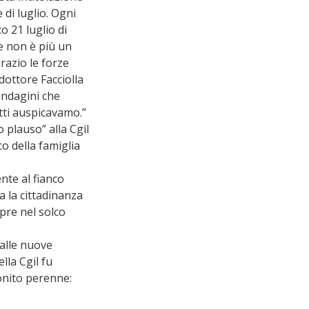
di luglio. Ogni 
o 21 luglio di 
 non è più un 
razio le forze 
 dottore Facciolla 
indagini che 
tti auspicavamo.”
 plauso” alla Cgil 
co della famiglia 
te al fianco 
 la cittadinanza 
pre nel solco 
alle nuove 
la Cgil fu 
onito perenne: 