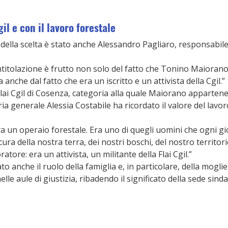
il e con il lavoro forestale
 della scelta è stato anche Alessandro Pagliaro, responsabile d
intitolazione è frutto non solo del fatto che Tonino Maiorano 
anche dal fatto che era un iscritto e un attivista della Cgil.”
Flai Cgil di Cosenza, categoria alla quale Maiorano apparte
ria generale Alessia Costabile ha ricordato il valore del lavo
un operaio forestale. Era uno di quegli uomini che ogni gio
cura della nostra terra, dei nostri boschi, del nostro territo
atore: era un attivista, un militante della Flai Cgil.”
o anche il ruolo della famiglia e, in particolare, della moglie
lle aule di giustizia, ribadendo il significato della sede sindac