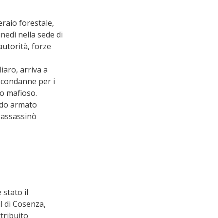
raio forestale, 
unedì nella sede di 
autorità, forze 
iaro, arriva a 
e condanne per i 
o mafioso. 
ndo armato 
 assassinò 
stato il 
l di Cosenza, 
tribuito 