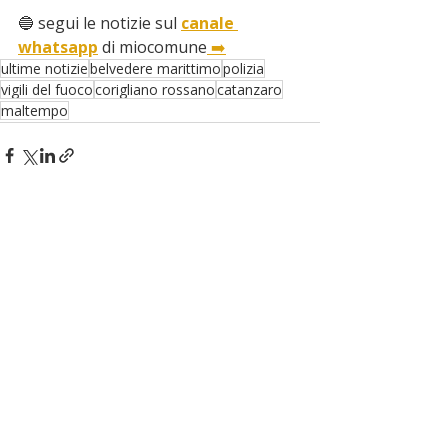
🔵 segui le notizie sul 
canale 
whatsapp
 di miocomune
 ➡️
ultime notizie
belvedere marittimo
polizia
vigili del fuoco
corigliano rossano
catanzaro
maltempo