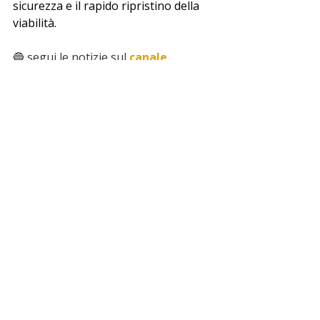
sicurezza e il rapido ripristino della 
viabilità.
🔵 segui le notizie sul 
canale 
whatsapp
 di miocomune
 ➡️
incidente
vigili del fuoco
catanzaro