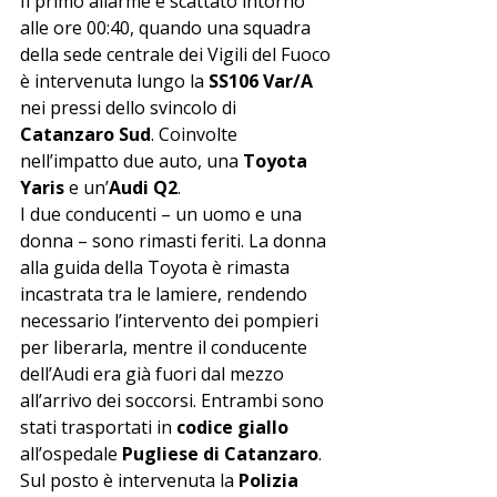
Il primo allarme è scattato intorno 
alle ore 00:40, quando una squadra 
della sede centrale dei Vigili del Fuoco 
è intervenuta lungo la 
SS106 Var/A
nei pressi dello svincolo di 
Catanzaro Sud
. Coinvolte 
nell’impatto due auto, una 
Toyota 
Yaris
 e un’
Audi Q2
.
I due conducenti – un uomo e una 
donna – sono rimasti feriti. La donna 
alla guida della Toyota è rimasta 
incastrata tra le lamiere, rendendo 
necessario l’intervento dei pompieri 
per liberarla, mentre il conducente 
dell’Audi era già fuori dal mezzo 
all’arrivo dei soccorsi. Entrambi sono 
stati trasportati in 
codice giallo
all’ospedale 
Pugliese di Catanzaro
.
Sul posto è intervenuta la 
Polizia 