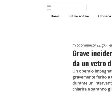
Home
ultime notizie
Cronaca
miocomune.tv
22 giu
Tem
Grave inciden
da un vetro d
Un operaio impegnato 
gravemente ferito a u
durante un intervento
chiarire e saranno gl