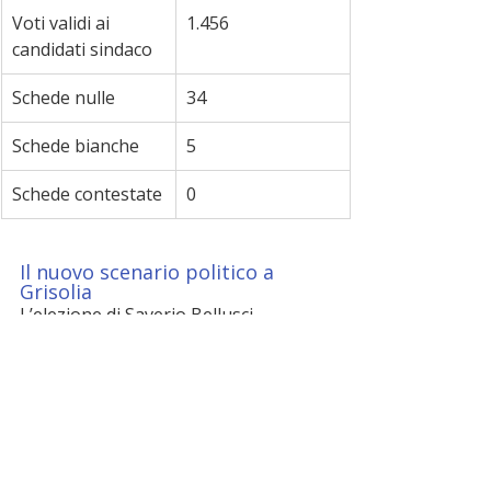
Voti validi ai 
1.456
candidati sindaco
Schede nulle
34
Schede bianche
5
Schede contestate
0
Il nuovo scenario politico a 
Grisolia
L’elezione di Saverio Bellusci 
conferma la continuità 
amministrativa per il Comune di 
Grisolia. La vittoria della lista 
“Grisolia Unita”
 consente al sindaco 
di contare su una maggioranza 
consiliare definita, mentre 
Antonio 