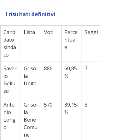
I risultati definitivi
Candi
Lista
Voti
Perce
Seggi
dato 
ntual
sinda
e
co
Saver
Grisol
886
60,85
7
io 
ia 
%
Bellu
Unita
sci
Anto
Grisol
570
39,15
3
nio 
ia 
%
Long
Bene 
o
Comu
ne