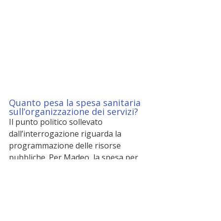
Quanto pesa la spesa sanitaria 
sull’organizzazione dei servizi?
Il punto politico sollevato 
dall’interrogazione riguarda la 
programmazione delle risorse 
pubbliche. Per Madeo, la spesa per 
l’elisoccorso dimostrerebbe che, 
quando una scelta viene considerata 
prioritaria, i fondi per garantire i 
servizi vengono individuati.
Da qui la richiesta di chiarire se 