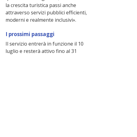
la crescita turistica passi anche 
attraverso servizi pubblici efficienti, 
moderni e realmente inclusivi».
I prossimi passaggi
Il servizio entrerà in funzione il 10 
luglio e resterà attivo fino al 31 
agosto. Oltre alla vigilanza in mare, il 
sistema prevede assistenza dedicata 
alle persone con ridotta mobilità, 
servizi informativi e nuove dotazioni 
per le spiagge libere, con l'obiettivo 
di garantire maggiore sicurezza e 
accessibilità durante l'intera stagione 
estiva.
ultime notizie
corigliano rossano
turismo