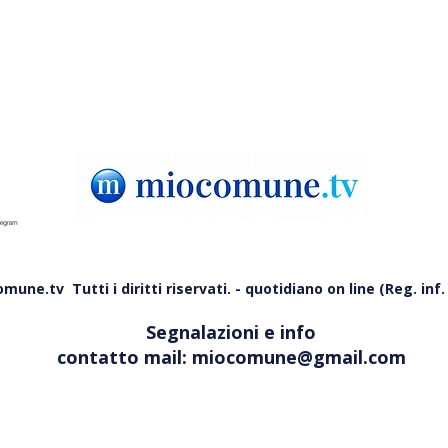
sindaco: «Non è un baby
nott
parking»
une.tv Tutti i diritti riservati. - quotidiano on line (Reg. inf. 
Segnalazioni e info
contatto mail:
miocomune@gmail.com