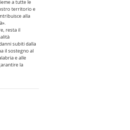
eme a tutte le 
ostro territorio e 
tribuisce alla 
à».
, resta il 
alità 
danni subiti dalla 
a il sostegno al 
labria e alle 
rantire la 