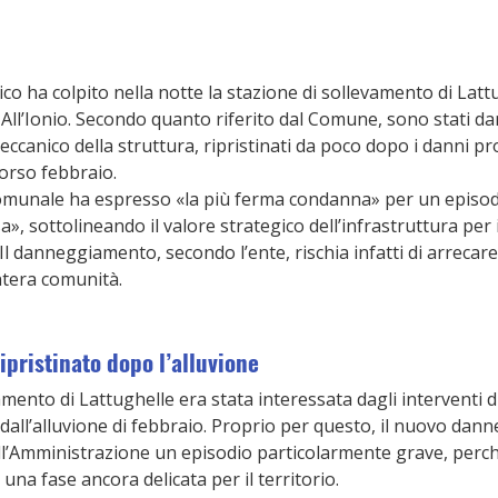
co ha colpito nella notte la stazione di sollevamento di Lattu
 All’Ionio. Secondo quanto riferito dal Comune, sono stati da
eccanico della struttura, ripristinati da poco dopo i danni pr
corso febbraio.
munale ha espresso «la più ferma condanna» per un episodio
», sottolineando il valore strategico dell’infrastruttura per i
 Il danneggiamento, secondo l’ente, rischia infatti di arreca
’intera comunità.
pristinato dopo l’alluvione
amento di Lattughelle era stata interessata dagli interventi d
dall’alluvione di febbraio. Proprio per questo, il nuovo da
ll’Amministrazione un episodio particolarmente grave, perch
 una fase ancora delicata per il territorio.