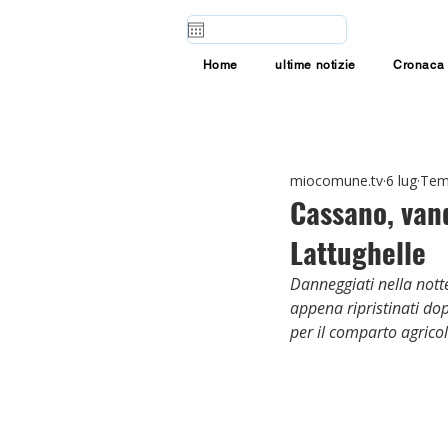
Home
ultime notizie
Cronaca
miocomune.tv
6 lug
Temp
Cassano, vand
Lattughelle
Danneggiati nella notte
appena ripristinati do
per il comparto agricol