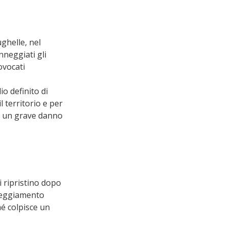
ghelle, nel 
nneggiati gli 
ovocati 
 definito di 
l territorio e per 
re un grave danno 
i ripristino dopo 
nneggiamento 
é colpisce un 