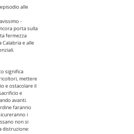
episodio alle 
avissimo - 
ncora porta sulla 
uta fermezza 
 Calabria e alle 
nziali. 
o significa 
ricoltori, mettere 
io e ostacolare il 
acrificio e 
ando avanti. 
ordine faranno 
sicureranno i 
assano non si 
a distruzione: 