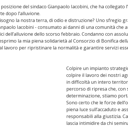
 posizione del sindaco Gianpaolo Iacobini, che ha collegato l’
te dopo l’alluvione.
isogno la nostra terra, di odio e distruzione? Uno sfregio gr
ianpaolo Iacobini - consumato ai danni di una comunità che a
trici dell’alluvione dello scorso febbraio. Condanno con assol
sprimo la mia piena solidarietà al Consorzio di Bonifica della
 lavoro per ripristinare la normalità e garantire servizi esse
Colpire un impianto strategic
colpire il lavoro dei nostri ag
in difficoltà un intero territor
percorso di ripresa che, con s
determinazione, stiamo port
Sono certo che le forze dell’
piena luce sull’accaduto e as
responsabili alla giustizia. C
lascia intimidire da chi semin