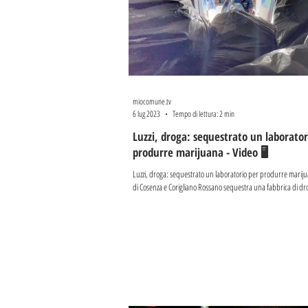
miocomune.tv
6 lug 2023
Tempo di lettura: 2 min
Luzzi, droga: sequestrato un laborator
produrre marijuana - Video 🖥
Luzzi, droga: sequestrato un laboratorio per produrre marijua
di Cosenza e Corigliano Rossano sequestra una fabbri