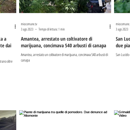
miocomune.tv
miocomune.
3 ago 2023
Tempo di lettura: 1 min
3 ago 2023
ta a
Amantea, arrestato un coltivatore di
San Luc
te dai
marijuana, concimava 540 arbusti di canapa
due pia
Amantea, arrestato un coltivatore di marijuana, concimava 540 arbusti di
San Lucido 
canapa
trano oltre