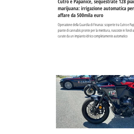
Cutro e Papanice, sequestrate 128 pia
marijuana: irrigazione automatica pe
affare da 500mila euro
Operazione della Guardia di Finanza: scoperte tra Cutro e Pa
piante di cannabis pronte per la mietitura, nascoste in fondi
curate da un impianto idrico completamente automatico