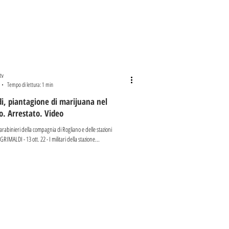
tv
Tempo di lettura: 1 min
i, piantagione di marijuana nel
o. Arrestato. Video
 carabinieri della compagnia di Rogliano e delle stazioni
RIMALDI - 13 ott. 22 - I militari della stazione...