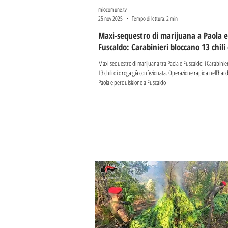
miocomune.tv
25 nov 2025
Tempo di lettura: 2 min
Maxi-sequestro di marijuana a Paola e
Fuscaldo: Carabinieri bloccano 13 chili
Maxi-sequestro di marijuana tra Paola e Fuscaldo: i Carabini
13 chili di droga già confezionata. Operazione rapida nell’har
Paola e perquisizione a Fuscaldo