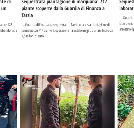
nte di
Sequestrata piantagione di marijuana: 717
Sequest
r un
piante scoperte dalla Guardia di Finanza a
laborat
Tarsia
La Guardia 
laboratorio 
panice 128
La Guardia di Finanza ha sequestrato a Tarsia una vasta piantagione di
arrestato i
 abbandonati e
cannabis con 717 piante. L’operazione ha evitato un giro d’affari illecito da
1,5 milioni di euro