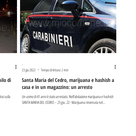
-
23 giu 2022
Tempo di lettura: 2 min
ilo di
Santa Maria del Cedro, marijuana e hashish a
casa e in un magazzino: un arresto
osi sulla
Un uomo di 41 anni è stato arrestato. Nell'abitazione marijuana e hashish
SANTA MARIA DEL CEDRO – 23 giu. 22 - Marijuana rinvenuta nel...