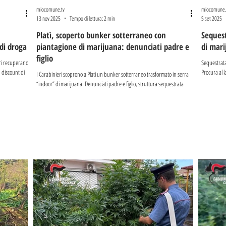
miocomune.tv
miocomune.
13 nov 2025
Tempo di lettura: 2 min
5 set 2025
Platì, scoperto bunker sotterraneo con
Sequest
 di droga
piantagione di marijuana: denunciati padre e
di mar
figlio
eri recuperano
Sequestrata
d discount di
Procura al l
I Carabinieri scoprono a Platì un bunker sotterraneo trasformato in serra
“indoor” di marijuana. Denunciati padre e figlio, struttura sequestrata