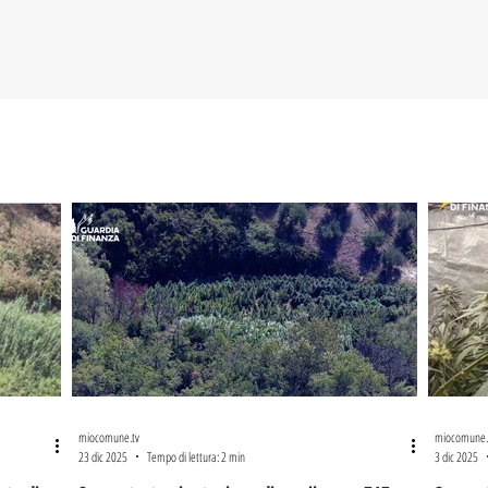
miocomune.tv
miocomune.
23 dic 2025
Tempo di lettura: 2 min
3 dic 2025