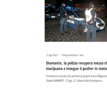
-
12 ago 2022
Tempo di lettura: 1 min
Diamante, la polizia recupera mezzo ch
marijuana e insegue il pusher in moto
Il centauro è riuscito a far perdere le proprie tracce dileguand
Statale DIAMANTE - 12 ago. 22 - Mezzo chilo di marijuana...