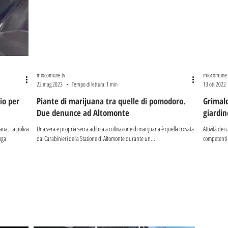
miocomune.tv
miocomune.
22 mag 2023
Tempo di lettura: 1 min
13 ott 2022
io per
Piante di marijuana tra quelle di pomodoro.
Grimald
Due denunce ad Altomonte
giardin
na. La polizia
Una vera e propria serra adibita a coltivazione di marijuana è quella trovata
Attività dei
ca di droga
dai Carabinieri della Stazione di Altomonte durante un...
competenti G