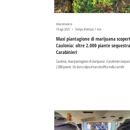
miocomune.tv
19 ago 2025
Tempo di lettura: 1 min
Maxi piantagione di marijuana scoper
Caulonia: oltre 2.000 piante sequestra
Carabinieri
Caulonia, maxi piantagione di marijuana: i Carabinieri seques
2.000 piante. Un duro colpo al narcotraffico nella Locride