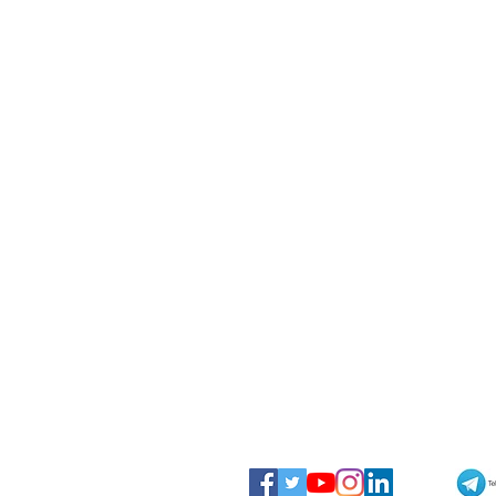
Scalea, turista colpita da due
arresti cardiaci, tratta in salvo