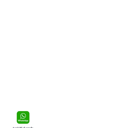
a sul Tirreno Cosentino,
ra un arresto della polizia