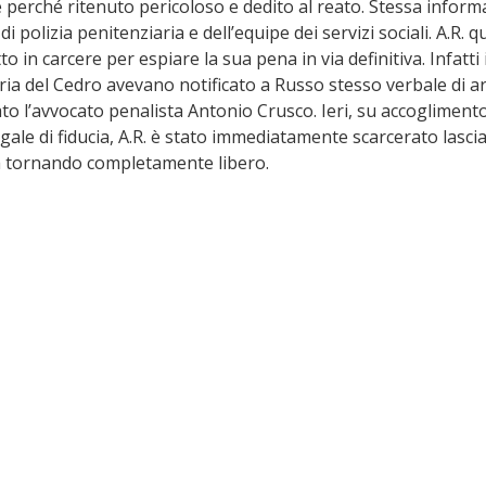
 perché ritenuto pericoloso e dedito al reato. Stessa inform
i polizia penitenziaria e dell’equipe dei servizi sociali. A.R. q
o in carcere per espiare la sua pena in via definitiva. Infatti i
ia del Cedro avevano notificato a Russo stesso verbale di arr
to l’avvocato penalista Antonio Crusco. Ieri, su accoglimento
gale di fiducia, A.R. è stato immediatamente scarcerato lasci
la tornando completamente libero.