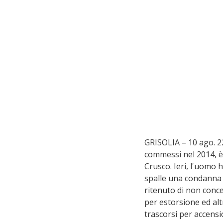
GRISOLIA – 10 ago. 22 
commessi nel 2014, è t
Crusco. Ieri, l'uomo 
spalle una condanna d
ritenuto di non conce
per estorsione ed altr
trascorsi per accensio