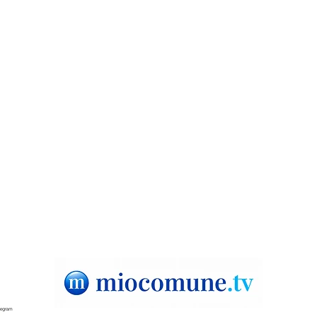
Scalea, Metromare del Tirreno in
Drog
Consiglio regionale: la mozione
anco