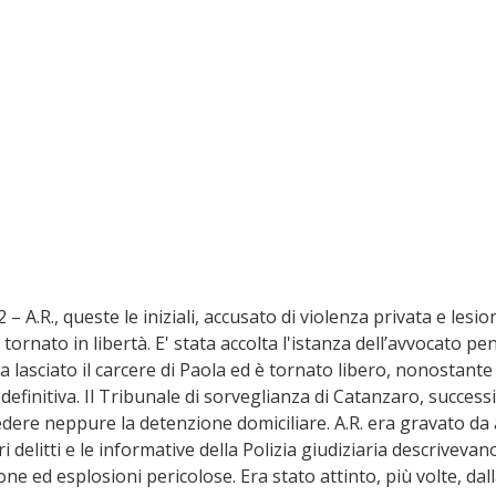
– A.R., queste le iniziali, accusato di violenza privata e lesion
ornato in libertà. E' stata accolta l'istanza dell’avvocato pe
ha lasciato il carcere di Paola ed è tornato libero, nonostante
efinitiva. Il Tribunale di sorveglianza di Catanzaro, succes
dere neppure la detenzione domiciliare. A.R. era gravato da
i delitti e le informative della Polizia giudiziaria descrivevan
ne ed esplosioni pericolose. Era stato attinto, più volte, dal