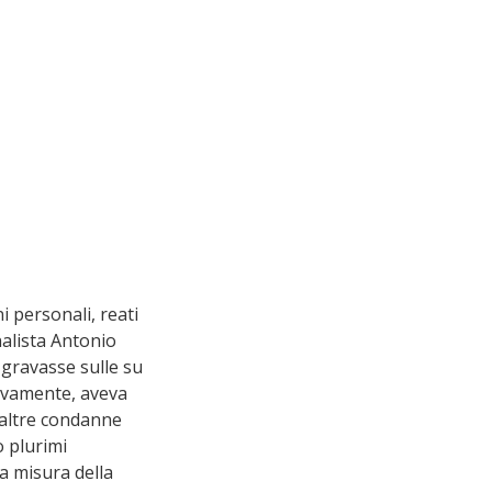
i personali, reati 
nalista Antonio 
 gravasse sulle su 
sivamente, aveva 
 altre condanne 
o plurimi 
la misura della 