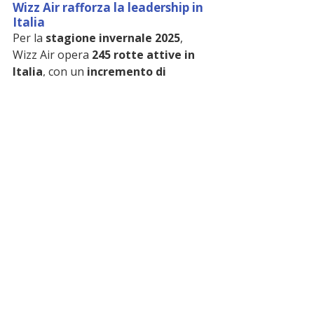
Wizz Air rafforza la leadership in 
Italia
Per la 
stagione invernale 2025
, 
Wizz Air opera 
245 rotte attive in 
Italia
, con un 
incremento di 
capacità del 14%
 e una previsione 
di 
oltre 20 milioni di passeggeri
. Il 
Sud Italia, e in particolare Lamezia 
Terme, si conferma area strategica 
ad alto potenziale di sviluppo. Nei 
giorni scorsi era stata 
aperta la 
tratta Lamezia Budapest.
Voli da 
Lamezia anche verso 
Bratislava.
🔵 segui le notizie sul 
canale 
whatsapp
 di miocomune
 ➡️