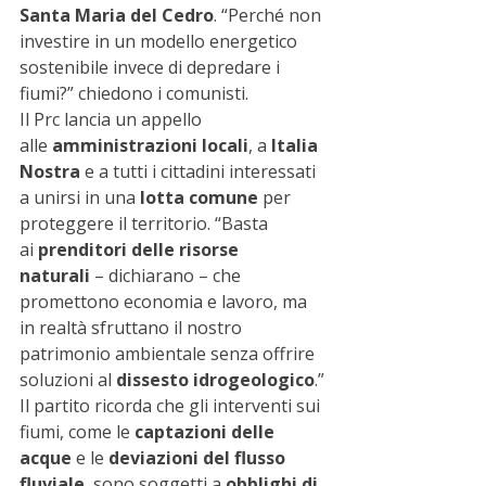
Santa Maria del Cedro
. “Perché non 
investire in un modello energetico 
sostenibile invece di depredare i 
fiumi?” chiedono i comunisti.
Il Prc lancia un appello 
alle 
amministrazioni locali
, a 
Italia 
Nostra
 e a tutti i cittadini interessati 
a unirsi in una 
lotta comune
 per 
proteggere il territorio. “Basta 
ai 
prenditori delle risorse 
naturali
 – dichiarano – che 
promettono economia e lavoro, ma 
in realtà sfruttano il nostro 
patrimonio ambientale senza offrire 
soluzioni al 
dissesto idrogeologico
.”
Il partito ricorda che gli interventi sui 
fiumi, come le 
captazioni delle 
acque
 e le 
deviazioni del flusso 
fluviale
, sono soggetti a 
obblighi di 