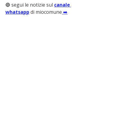
🔵 segui le notizie sul 
canale 
whatsapp
 di miocomune
 ➡️
ultime notizie
belvedere marittimo