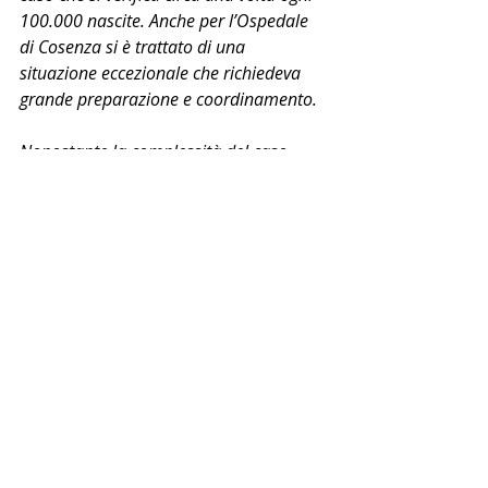
100.000 nascite. Anche per l’Ospedale 
di Cosenza si è trattato di una 
situazione eccezionale che richiedeva 
grande preparazione e coordinamento.
Nonostante la complessità del caso, 
medici, ostetriche, anestesisti, infermieri 
e tutto il personale coinvolto hanno 
dimostrato un livello di professionalità e 
umanità che merita di essere 
riconosciuto e valorizzato. Hanno 
saputo affrontare ogni fase con 
competenza, attenzione e grande senso 
di responsabilità, mettendo al primo 
posto la salute della mamma e dei 
bambini.
Un pensiero speciale va al 