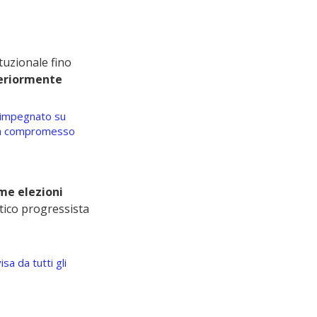
tuzionale fino 
teriormente 
e impegnato su 
 già compromesso 
me elezioni 
ico progressista 
sa da tutti gli 