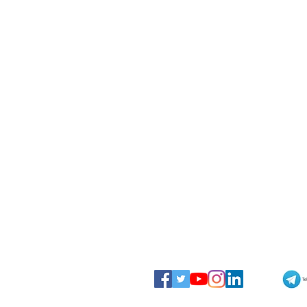
Praia a Mare, coprifuoco
notturno per gli under 14: mult
fino a 500 euro