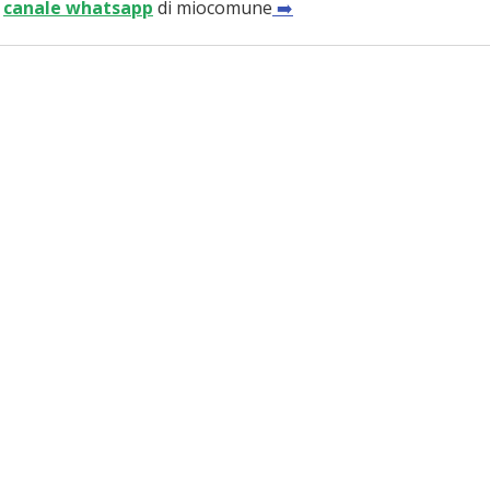
 
canale whatsapp
di miocomune
 ➡️