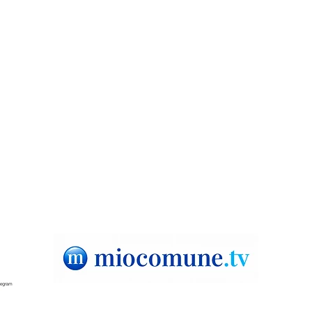
Diamante, accuse su mare e
Mora
e
depuratori: Ordine annuncia
bosc
querele
aere