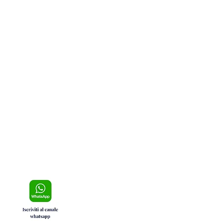
no Calabro, incendio
hivo doloso: le immagini
e riprendono l’accensione