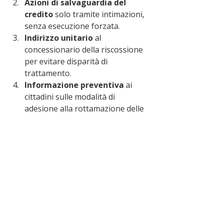
Azioni di salvaguardia del 
credito
 solo tramite intimazioni, 
senza esecuzione forzata.
Indirizzo unitario
 al 
concessionario della riscossione 
per evitare disparità di 
trattamento.
Informazione preventiva
 ai 
cittadini sulle modalità di 
adesione alla rottamazione delle 
cartelle.
"La presente proposta intende 
rappresentare un segnale concreto di 
vicinanza istituzionale"
, conclude 
Cauteruccio, definendola un atto di 
responsabilità volto a preservare la 
capacità di riscossione nel medio 
periodo senza distruggere il tessuto 
produttivo locale.