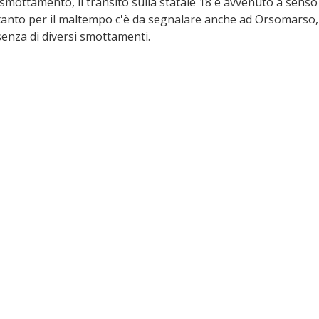
mottamento, il transito sulla statale 18 è avvenuto a senso
ntanto per il maltempo c'è da segnalare anche ad Orsomarso, 
esenza di diversi smottamenti.