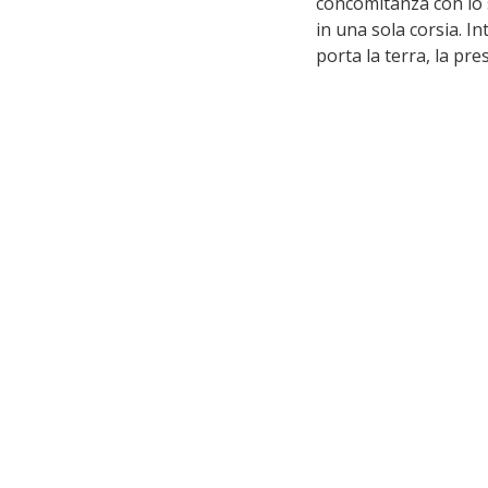
concomitanza con lo s
in una sola corsia. I
porta la terra, la pr