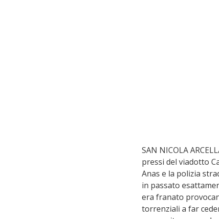
SAN NICOLA ARCELLA –
pressi del viadotto Ca
Anas e la polizia st
in passato esattament
era franato provocand
torrenziali a far cede