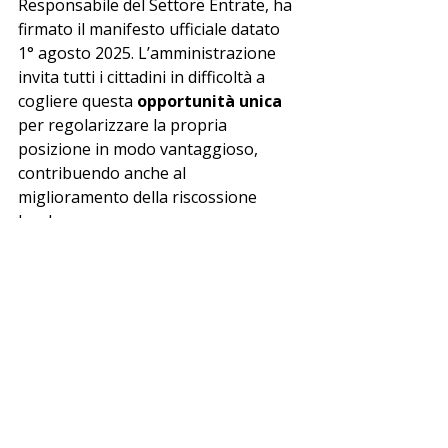
Responsabile del Settore Entrate, ha 
firmato il manifesto ufficiale datato 
1° agosto 2025. L’amministrazione 
invita tutti i cittadini in difficoltà a 
cogliere questa 
opportunità unica
per regolarizzare la propria 
posizione in modo vantaggioso, 
contribuendo anche al 
miglioramento della riscossione 
locale.
🔵 segui le notizie sul 
canale 
whatsapp
 di miocomune
 ➡️
ultime notizie
Scalea