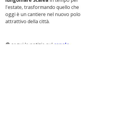
l'estate, trasformando quello che 
oggi è un cantiere nel nuovo polo 
attrattivo della città.
🔵 segui le notizie sul 
canale 
whatsapp
 di miocomune
 ➡️
ultime notizie
Scalea
lungomare
lavori
Scalea Oltre