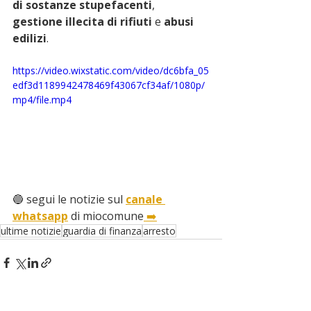
di sostanze stupefacenti
, 
gestione illecita di rifiuti
 e 
abusi 
edilizi
.
https://video.wixstatic.com/video/dc6bfa_05
edf3d1189942478469f43067cf34af/1080p/
mp4/file.mp4
🔵 segui le notizie sul 
canale 
whatsapp
 di miocomune
 ➡️
ultime notizie
guardia di finanza
arresto