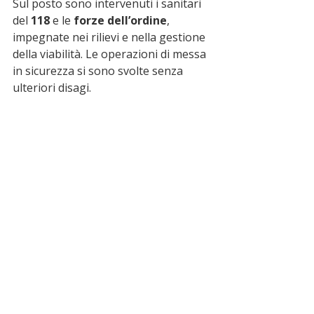
Sul posto sono intervenuti i sanitari 
del 
118
 e le 
forze dell’ordine
, 
impegnate nei rilievi e nella gestione 
della viabilità. Le operazioni di messa 
in sicurezza si sono svolte senza 
ulteriori disagi.
🔵 segui le notizie sul 
canale 
whatsapp
 di miocomune
 ➡️
ultime notizie
incidente
Diamante