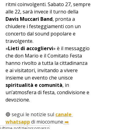
ritmi coinvolgenti. Sabato 27, sempre 
alle 22, sarà invece il turno della 
Davis Muccari Band
, pronta a 
chiudere i festeggiamenti con un 
concerto dal sound popolare e 
travolgente.
«
Lieti di accogliervi
» è il messaggio 
che don Mario e il Comitato Festa 
hanno rivolto a tutta la cittadinanza 
e ai visitatori, invitando a vivere 
insieme un evento che unisce 
spiritualità e comunità
, in 
un’atmosfera di festa, condivisione e 
devozione.
🔵 segui le notizie sul 
canale 
whatsapp
 di miocomune
 ➡️
ultime notizie
orsomarso