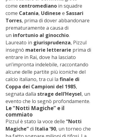
come 
centromediano
 in squadre 
come 
Catania
, 
Udinese
 e 
Sassari 
Torres
, prima di dover abbandonare 
prematuramente a causa di 
un 
infortunio al ginocchio
.
Laureato in 
giurisprudenza
, Pizzul 
insegnò 
materie letterarie
 prima di 
entrare in Rai, dove ha lasciato 
un’impronta indelebile, raccontando 
alcune delle partite più iconiche del 
calcio italiano, tra cui la 
finale di 
Coppa dei Campioni del 1985
, 
segnata dalla 
strage dell’Heysel
, un 
evento che lo segnò profondamente.
Le “Notti Magiche” e il 
commiato
Pizzul è stato la voce delle 
“Notti 
Magiche”
 di 
Italia ’90
, un torneo che 
ha fatto sognare milioni di tifosi. La 