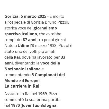
Gorizia, 5 marzo 2025
 - È morto 
all’ospedale di Gorizia Bruno Pizzul, 
storica voce del 
giornalismo 
sportivo italiano
, che avrebbe 
compiuto 
87 anni
 tra pochi giorni. 
Nato a 
Udine
 l’8 marzo 1938, Pizzul è 
stato uno dei volti più amati 
della 
Rai
, dove ha lavorato per 
33 
anni
, diventando la 
voce della 
Nazionale italiana
 e 
commentando 
5 Campionati del 
Mondo
 e 
4 Europei
.
La carriera in Rai
Assunto in Rai nel 
1969
, Pizzul 
commentò la sua prima partita 
nel 
1970
 (
Juventus-Bologna
, 